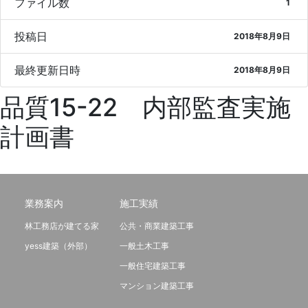
ファイル数
1
投稿日
2018年8月9日
最終更新日時
2018年8月9日
品質15-22 内部監査実施
計画書
業務案内
施工実績
林工務店が建てる家
公共・商業建築工事
yess建築（外部）
一般土木工事
一般住宅建築工事
マンション建築工事